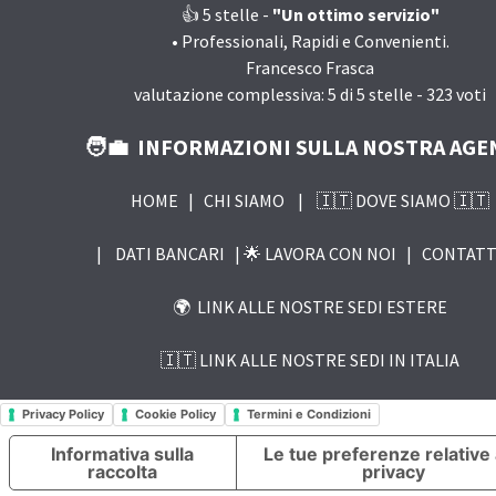
👍 5
stelle -
"Un ottimo servizio"
•
Professionali, Rapidi e Convenienti.
Francesco Frasca
valutazione complessiva:
5
di
5
stelle -
323
voti
🧑‍💼 INFORMAZIONI SULLA NOSTRA AGE
HOME
|
CHI SIAMO
|
🇮🇹 DOVE SIAMO 🇮🇹
|
DATI BANCARI |
🌟 LAVORA CON NOI
|
CONTATT
🌍 LINK ALLE NOSTRE SEDI ESTERE
🇮🇹 LINK ALLE NOSTRE SEDI IN ITALIA
Privacy Policy
Cookie Policy
Termini e Condizioni
Informativa sulla
Le tue preferenze relative 
raccolta
privacy