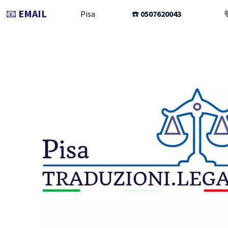
📧
EMAIL
Pisa
☎️
0507620043
