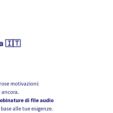
sa 🇮🇹
ose motivazioni:
e ancora.
obinature di file audio
n base alle tue esigenze.