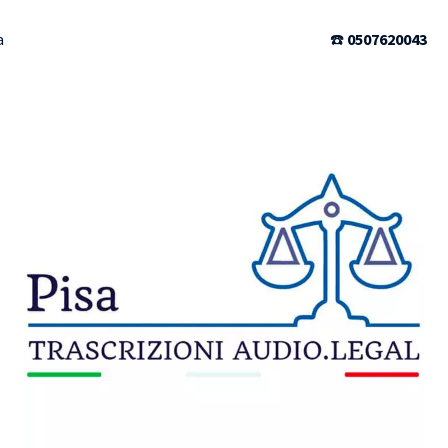
a
☎️
0507620043