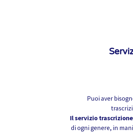
Serviz
Puoi aver bisogno
trascriz
Il servizio trascrizione
di ogni genere, in manie