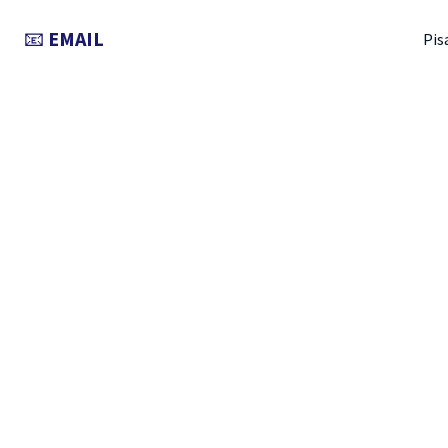
📧
EMAIL
Pis