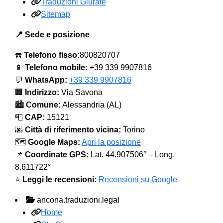
Traduzioni Giurate
Sitemap
📍 Sede e posizione
☎️
Telefono fisso:
800820707
📱
Telefono mobile:
+39 339 9907816
💬
WhatsApp:
+39 339 9907816
🏢
Indirizzo:
Via Savona
🏙️
Comune:
Alessandria (AL)
📮
CAP:
15121
🌆
Città di riferimento vicina:
Torino
🗺️
Google Maps:
Apri la posizione
📌
Coordinate GPS:
Lat. 44.907506° – Long.
8.611722°
⭐
Leggi le recensioni:
Recensioni su Google
ancona.traduzioni.legal
Home