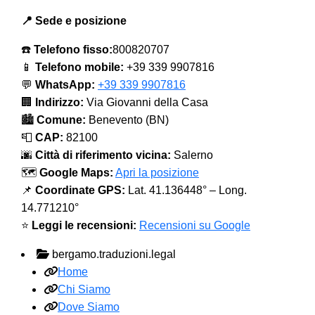
📍 Sede e posizione
☎️
Telefono fisso:
800820707
📱
Telefono mobile:
+39 339 9907816
💬
WhatsApp:
+39 339 9907816
🏢
Indirizzo:
Via Giovanni della Casa
🏙️
Comune:
Benevento (BN)
📮
CAP:
82100
🌆
Città di riferimento vicina:
Salerno
🗺️
Google Maps:
Apri la posizione
📌
Coordinate GPS:
Lat. 41.136448° – Long.
14.771210°
⭐
Leggi le recensioni:
Recensioni su Google
bergamo.traduzioni.legal
Home
Chi Siamo
Dove Siamo