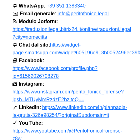
💬
WhatsApp:
+39 351 1383340
✉️
Email generale:
info@peritofonico.legal
📝
Modulo Jotform:
https://traduzionilegal.bitrix24.it/online/traduzioni.legal
?city=nomecitta
💬
Chat dal sito:
https://widget-
page.smartsupp.com/widget/605196e913b0052496ec39f
📘
Facebook:
https://www.facebook.com/profile.php?
id=61562026708278
📸
Instagram:
https://www.instagram.com/perito_fonico_forense?
igsh=MTUyMmRzdzE2bzlteQ==
🔗
LinkedIn:
https://www.linkedin.com/in/gianpaola-
la-grutta-326a98254/?originalSubdomain=it
🔗
You Tube:
https://www.youtube.com/@PeritoFonicoForense-
z8w