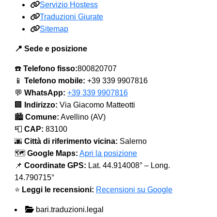
Servizio Hostess
Traduzioni Giurate
Sitemap
📍 Sede e posizione
☎️
Telefono fisso:
800820707
📱
Telefono mobile:
+39 339 9907816
💬
WhatsApp:
+39 339 9907816
🏢
Indirizzo:
Via Giacomo Matteotti
🏙️
Comune:
Avellino (AV)
📮
CAP:
83100
🌆
Città di riferimento vicina:
Salerno
🗺️
Google Maps:
Apri la posizione
📌
Coordinate GPS:
Lat. 44.914008° – Long.
14.790715°
⭐
Leggi le recensioni:
Recensioni su Google
bari.traduzioni.legal