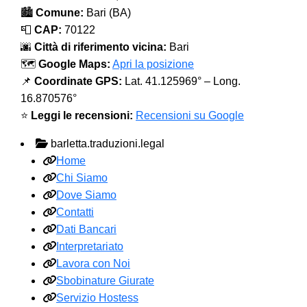
🏙️
Comune:
Bari (BA)
📮
CAP:
70122
🌆
Città di riferimento vicina:
Bari
🗺️
Google Maps:
Apri la posizione
📌
Coordinate GPS:
Lat. 41.125969° – Long.
16.870576°
⭐
Leggi le recensioni:
Recensioni su Google
barletta.traduzioni.legal
Home
Chi Siamo
Dove Siamo
Contatti
Dati Bancari
Interpretariato
Lavora con Noi
Sbobinature Giurate
Servizio Hostess