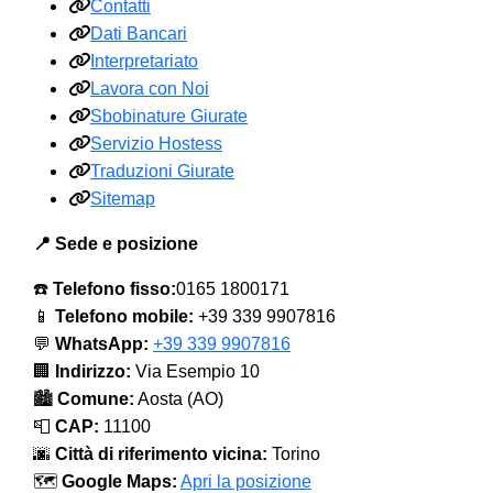
Contatti
Dati Bancari
Interpretariato
Lavora con Noi
Sbobinature Giurate
Servizio Hostess
Traduzioni Giurate
Sitemap
📍 Sede e posizione
☎️
Telefono fisso:
0165 1800171
📱
Telefono mobile:
+39 339 9907816
💬
WhatsApp:
+39 339 9907816
🏢
Indirizzo:
Via Esempio 10
🏙️
Comune:
Aosta (AO)
📮
CAP:
11100
🌆
Città di riferimento vicina:
Torino
🗺️
Google Maps:
Apri la posizione