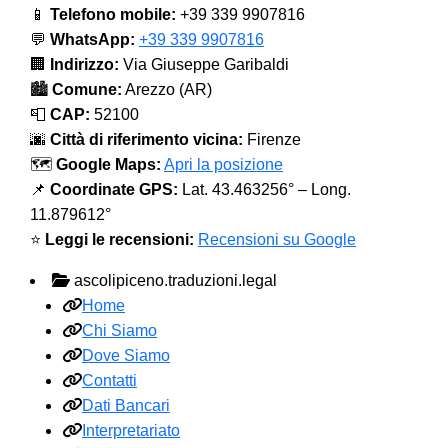
📱
Telefono mobile:
+39 339 9907816
💬
WhatsApp:
+39 339 9907816
🏢
Indirizzo:
Via Giuseppe Garibaldi
🏙️
Comune:
Arezzo (AR)
📮
CAP:
52100
🌆
Città di riferimento vicina:
Firenze
🗺️
Google Maps:
Apri la posizione
📌
Coordinate GPS:
Lat. 43.463256° – Long.
11.879612°
⭐
Leggi le recensioni:
Recensioni su Google
ascolipiceno.traduzioni.legal
Home
Chi Siamo
Dove Siamo
Contatti
Dati Bancari
Interpretariato