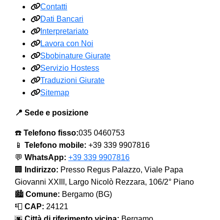
Contatti
Dati Bancari
Interpretariato
Lavora con Noi
Sbobinature Giurate
Servizio Hostess
Traduzioni Giurate
Sitemap
📍 Sede e posizione
☎️
Telefono fisso:
035 0460753
📱
Telefono mobile:
+39 339 9907816
💬
WhatsApp:
+39 339 9907816
🏢
Indirizzo:
Presso Regus Palazzo, Viale Papa
Giovanni XXIII, Largo Nicolò Rezzara, 106/2° Piano
🏙️
Comune:
Bergamo (BG)
📮
CAP:
24121
🌆
Città di riferimento vicina:
Bergamo