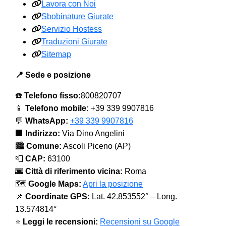
Lavora con Noi
Sbobinature Giurate
Servizio Hostess
Traduzioni Giurate
Sitemap
📍 Sede e posizione
☎️
Telefono fisso:
800820707
📱
Telefono mobile:
+39 339 9907816
💬
WhatsApp:
+39 339 9907816
🏢
Indirizzo:
Via Dino Angelini
🏙️
Comune:
Ascoli Piceno (AP)
📮
CAP:
63100
🌆
Città di riferimento vicina:
Roma
🗺️
Google Maps:
Apri la posizione
📌
Coordinate GPS:
Lat. 42.853552° – Long.
13.574814°
⭐
Leggi le recensioni:
Recensioni su Google