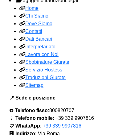
agrigento.traduzioni.legal
Home
Chi Siamo
Dove Siamo
Contatti
Dati Bancari
Interpretariato
Lavora con Noi
Sbobinature Giurate
Servizio Hostess
Traduzioni Giurate
Sitemap
📍 Sede e posizione
☎️
Telefono fisso:
800820707
📱
Telefono mobile:
+39 339 9907816
💬
WhatsApp:
+39 339 9907816
🏢
Indirizzo:
Via Roma