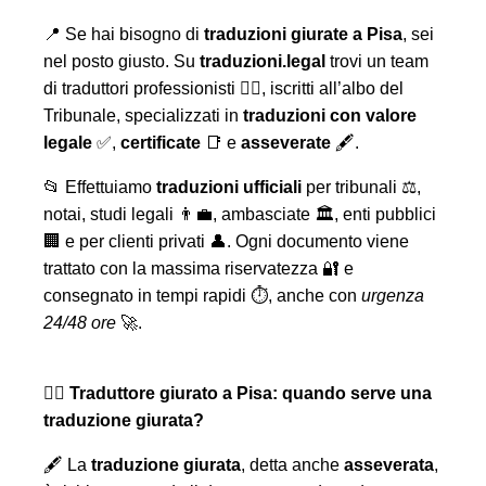
📍 Se hai bisogno di
traduzioni giurate a Pisa
, sei
nel posto giusto. Su
traduzioni.legal
trovi un team
di traduttori professionisti 🧑‍⚖️, iscritti all’albo del
Tribunale, specializzati in
traduzioni con valore
legale
✅,
certificate
📑 e
asseverate
🖋️.
📂 Effettuiamo
traduzioni ufficiali
per tribunali ⚖️,
notai, studi legali 👨‍💼, ambasciate 🏛️, enti pubblici
🏢 e per clienti privati 👤. Ogni documento viene
trattato con la massima riservatezza 🔐 e
consegnato in tempi rapidi ⏱️, anche con
urgenza
24/48 ore
🚀.
🧑‍⚖️ Traduttore giurato a Pisa: quando serve una
traduzione giurata?
🖋️ La
traduzione giurata
, detta anche
asseverata
,