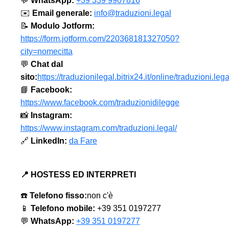
💬
WhatsApp:
+39 339 9907816
✉️
Email generale:
info@traduzioni.legal
📝
Modulo Jotform:
https://form.jotform.com/220368181327050?
city=nomecitta
💬
Chat dal
sito:
https://traduzionilegal.bitrix24.it/online/traduzioni.lega
📘
Facebook:
https://www.facebook.com/traduzionidilegge
📸
Instagram:
https://www.instagram.com/traduzioni.legal/
🔗
LinkedIn:
da Fare
📍 HOSTESS ED INTERPRETI
☎️
Telefono fisso:
non c'è
📱
Telefono mobile:
+39 351 0197277
💬
WhatsApp:
+39 351 0197277