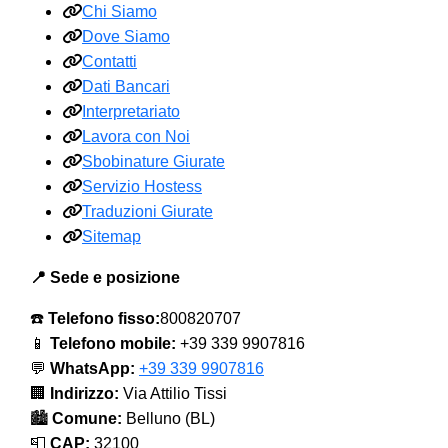
Chi Siamo
Dove Siamo
Contatti
Dati Bancari
Interpretariato
Lavora con Noi
Sbobinature Giurate
Servizio Hostess
Traduzioni Giurate
Sitemap
📍 Sede e posizione
☎️
Telefono fisso:
800820707
📱
Telefono mobile:
+39 339 9907816
💬
WhatsApp:
+39 339 9907816
🏢
Indirizzo:
Via Attilio Tissi
🏙️
Comune:
Belluno (BL)
📮
CAP:
32100