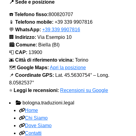
📍 Sede e posizione
☎️
Telefono fisso:
800820707
📱
Telefono mobile:
+39 339 9907816
💬
WhatsApp:
+39 339 9907816
🏢
Indirizzo:
Via Esempio 10
🏙️
Comune:
Biella (BI)
📮
CAP:
13900
🌆
Città di riferimento vicina:
Torino
🗺️
Google Maps:
Apri la posizione
📌
Coordinate GPS:
Lat. 45.5630754° – Long.
8.0582537°
⭐
Leggi le recensioni:
Recensioni su Google
bologna.traduzioni.legal
Home
Chi Siamo
Dove Siamo
Contatti