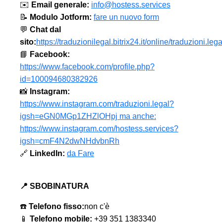
✉️
Email generale:
info@hostess.services
📝
Modulo Jotform:
fare un nuovo form
💬
Chat dal
sito:
https://traduzionilegal.bitrix24.it/online/traduzioni.lega
📘
Facebook:
https://www.facebook.com/profile.php?
id=100094680382926
📸
Instagram:
https://www.instagram.com/traduzioni.legal?
igsh=eGN0MGp1ZHZlOHpj ma anche:
https://www.instagram.com/hostess.services?
igsh=cmF4N2dwNHdvbnRh
🔗
LinkedIn:
da Fare
📍 SBOBINATURA
☎️
Telefono fisso:
non c'è
📱
Telefono mobile:
+39 351 1383340