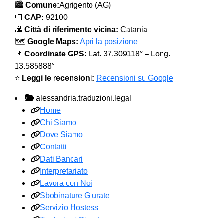
🏙️
Comune:
Agrigento (AG)
📮
CAP:
92100
🌆
Città di riferimento vicina:
Catania
🗺️
Google Maps:
Apri la posizione
📌
Coordinate GPS:
Lat. 37.309118° – Long.
13.585888°
⭐
Leggi le recensioni:
Recensioni su Google
alessandria.traduzioni.legal
Home
Chi Siamo
Dove Siamo
Contatti
Dati Bancari
Interpretariato
Lavora con Noi
Sbobinature Giurate
Servizio Hostess