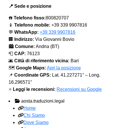
📍 Sede e posizione
☎️
Telefono fisso:
800820707
📱
Telefono mobile:
+39 339 9907816
💬
WhatsApp:
+39 339 9907816
🏢
Indirizzo:
Via Giovanni Bovio
🏙️
Comune:
Andria (BT)
📮
CAP:
76123
🌆
Città di riferimento vicina:
Bari
🗺️
Google Maps:
Apri la posizione
📌
Coordinate GPS:
Lat. 41.227271° – Long.
16.296571°
⭐
Leggi le recensioni:
Recensioni su Google
aosta.traduzioni.legal
Home
Chi Siamo
Dove Siamo