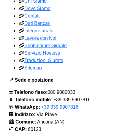
Chi Siamo
Dove Siamo
Contatti
Dati Bancari
Interpretariato
Lavora con Noi
Sbobinature Giurate
Servizio Hostess
Traduzioni Giurate
Sitemap
📍 Sede e posizione
☎️
Telefono fisso:
080 9080033
📱
Telefono mobile:
+39 339 9907816
💬
WhatsApp:
+39 339 9907816
🏢
Indirizzo:
Via Piave
🏙️
Comune:
Ancona (AN)
📮
CAP:
60123