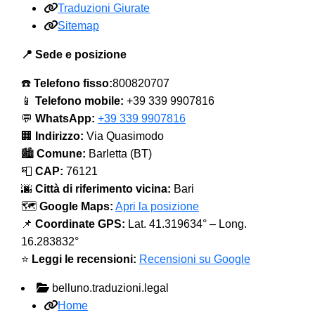
Traduzioni Giurate
Sitemap
📍 Sede e posizione
☎️
Telefono fisso:
800820707
📱
Telefono mobile:
+39 339 9907816
💬
WhatsApp:
+39 339 9907816
🏢
Indirizzo:
Via Quasimodo
🏙️
Comune:
Barletta (BT)
📮
CAP:
76121
🌆
Città di riferimento vicina:
Bari
🗺️
Google Maps:
Apri la posizione
📌
Coordinate GPS:
Lat. 41.319634° – Long.
16.283832°
⭐
Leggi le recensioni:
Recensioni su Google
belluno.traduzioni.legal
Home