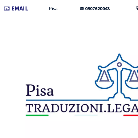
📧
EMAIL
Pisa
☎️
0507620043
