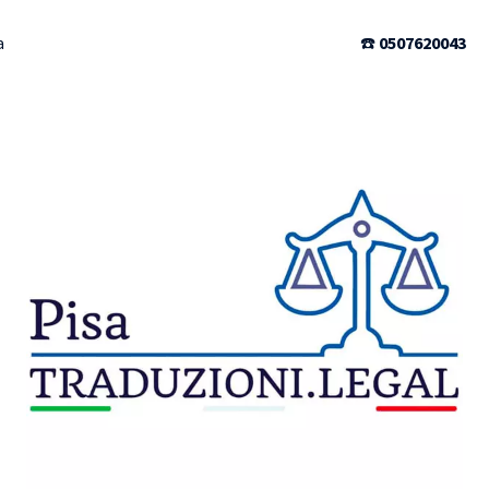
a
☎️
0507620043