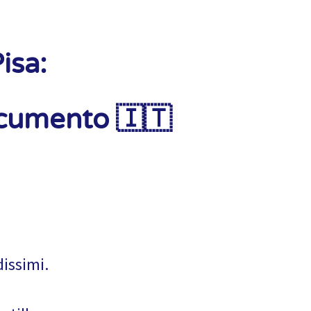
isa:
ocumento 🇮🇹
dissimi.