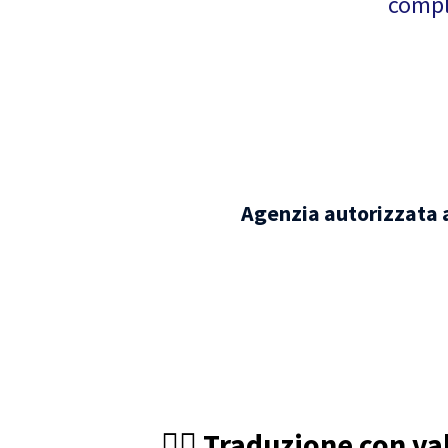
comple
Agenzia autorizzata a
🧑‍⚖️ Traduzione con va