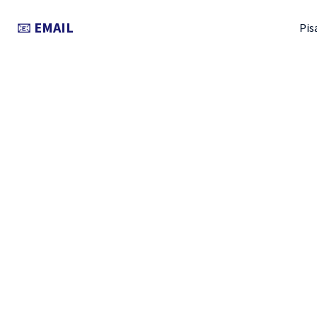
📧
EMAIL
Pis