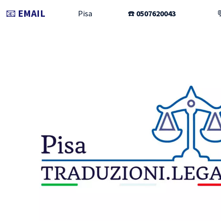
📧
EMAIL
Pisa
☎️
0507620043
