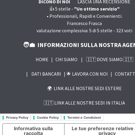
DICONO DI NOI
LASCIA UNA RECENSIONE
👍 5
stelle -
"Un ottimo servizio"
•
Professionali, Rapidi e Convenienti.
Francesco Frasca
valutazione complessiva:
5
di
5
stelle -
323
voti
🧑‍💼 INFORMAZIONI SULLA NOSTRA AGE
HOME
|
CHI SIAMO
|
🇮🇹 DOVE SIAMO 🇮🇹
|
DATI BANCARI |
🌟 LAVORA CON NOI
|
CONTATT
🌍 LINK ALLE NOSTRE SEDI ESTERE
🇮🇹 LINK ALLE NOSTRE SEDI IN ITALIA
Privacy Policy
Cookie Policy
Termini e Condizioni
Informativa sulla
Le tue preferenze relative 
raccolta
privacy